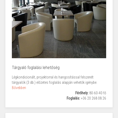
Tárgyaló foglalási lehetőség
Légkondicionált, projektorral és hangosítással felszerelt
tárgyalók (3 db.) előzetes foglalás alapján vehetők igénybe.
Bővebben
Férőhely:
80-60-40 fő
Foglalás:
+36 20 268 08 26