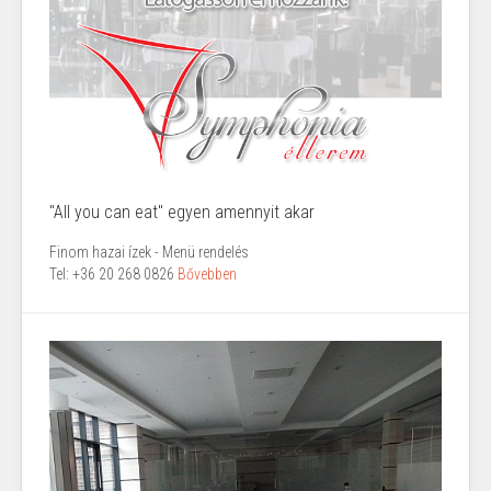
"All you can eat" egyen amennyit akar
Finom hazai ízek - Menü rendelés
Tel: +36 20 268 0826
Bővebben