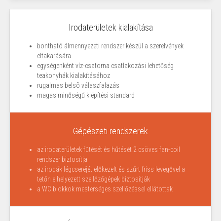
Irodaterületek kialakítása
bontható álmennyezeti rendszer készül a szerelvények
eltakarására
egységenként víz-csatorna csatlakozási lehetőség
teakonyhák kialakításához
rugalmas belsõ válaszfalazás
magas minőségű kiépítési standard
Gépészeti rendszerek
az irodaterületek fűtését és hűtését 2 csöves fan-coil
rendszer biztosítja
az irodák légcseréjét előkezelt és szűrt friss levegővel a
tetőn elhelyezett szellőzőgépek biztosítják
a WC blokkok mesterséges szellőzéssel ellátottak