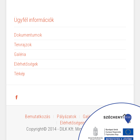
Ügyfél információk
Dokumentumok
Tervrajzok
Galéria
Elérhetőségek
Térkép
Bemutatkozás
Pályázatok
Galéria
Bérlőink
Elérhetőségeink
Copyright© 2014 - DILK Kft. Minden jog fenntartva!